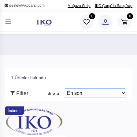
/
destek@ikocarsi.com
Mağaza Girişi
İKO Çarşı'da Satış Yap
×
0
0
Filter
Fiyat
ile
1 Ürünler bulundu
Filter
Sırala
Arama
İndirimli
Markalar