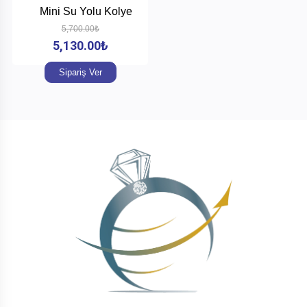
Mini Su Yolu Kolye
5,700.00₺
5,130.00₺
Aya
Molla
Sipariş Ver
Gizil
İnci
Kategoriler
+
Pırlanta
+
Altın
+
Gümüş