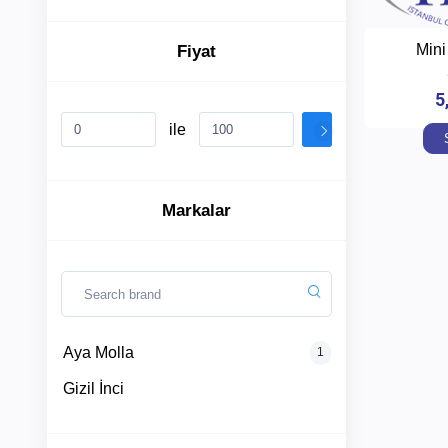
Mini
Fiyat
Aya
Molla
5
ile
Gizil
İnci
Markalar
Kategoriler
+
Pırlanta
Aya Molla
+
1
Altın
Gizil İnci
+
Gümüş