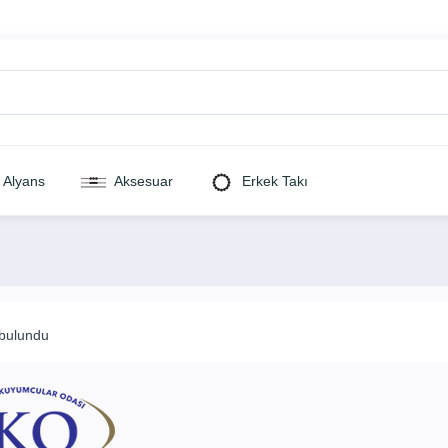
Alyans
Aksesuar
Erkek Takı
Satıcı Alanı
 bulundu