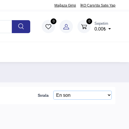
Mağaza Girişi
İKO Çarşı'da Satış Yap
0
0
Sepetim
0.00₺
Sırala