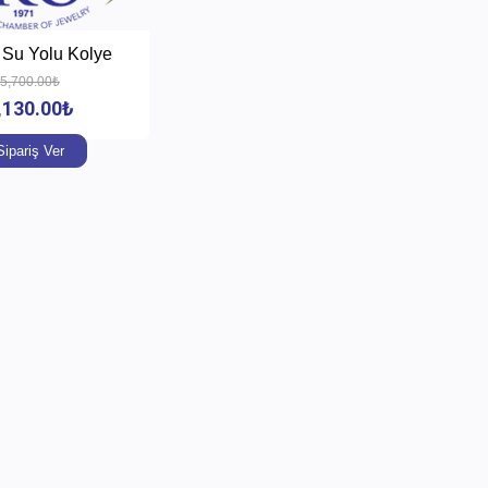
 Su Yolu Kolye
5,700.00₺
,130.00₺
Sipariş Ver