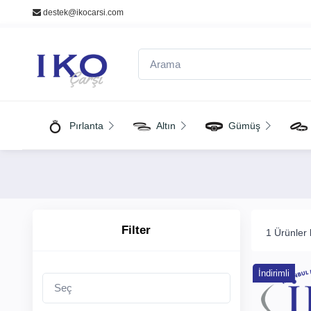
/
destek@ikocarsi.com
×
Filter
Fiyat
Pırlanta
Altın
Gümüş
ile
Arama
Filter
1 Ürünler
Markalar
İndirimli