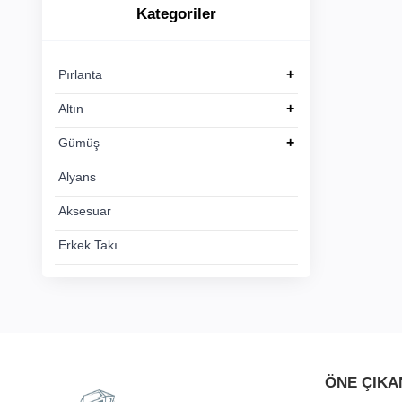
Alyans
Kategoriler
Aksesuar
+
Pırlanta
Erkek
+
Altın
Takı
+
Gümüş
Alyans
Aksesuar
Erkek Takı
ÖNE ÇIKA