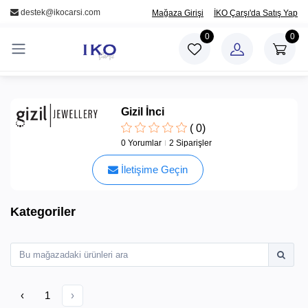
/
destek@ikocarsi.com
Mağaza Girişi
İKO Çarşı'da Satış Yap
0
0
Kategoriler
Gizil İnci
(
0
)
0 Yorumlar
2 Siparişler
İletişime Geçin
Kategoriler
‹
1
›